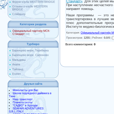
Стандарт»
. Для этих целей м
Форум клуба WESTERN BRIDGE
При наступлении несчастного 
Отзывы о клубе WESTERN
направят помощь.
BRIDGE
Слайдшоу
Наши программы — это не т
транспортировка в лучшие ме
плюс дополнительные прогр
Категории раздела
Институте медико-биологичес
Официальный партнёр МСК-
Категория
:
Официальный партнёр М
Стандарт
[10]
Просмотров
:
1255
|
Рейтинг
:
0.0
/
0
|
Турбюро
Всего комментариев
:
0
Баренцево море, Териберка
Баренцево море, Сафоново
Мальдивы
Анапа
Тайланд
Египет
Друзья сайта
Моноласты для Вас
Школа подлёдного дайвинга в
Тине
Наш транспорт
Планета охоты
"САДКО" в Хургаде
SEAFARI ADVENTURES
S.R.L.ITALY.