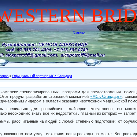
WESTERN BRI
Главная
веров
»
Официальный партнёр МСК-Стандарт
) — комплекс специализированных программ для предоставления помощ
 Этот продукт разработан страховой компанией
«МСК-Стандарт»
, совме
еждународным лидером в области оказания неотложной медицинской пом
сь специально для
российских дайверов. Безусловно, вы может
ко необходимо знать все их недостатки , главный из которых — запрет 
раммы, рассчитанные на
людей с любой степенью подготовки: от обучаю
у оказанных вам услуг, исключая ваши расходы на месте. Все расхо