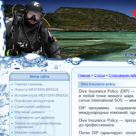
Главная
»
Статьи
»
Страхование дай
Меню сайта
Dive insurance policy
Главная страница
Новости WESTERN BRIDGE
Dive Insurance Policy (DIP
в любой точке земного шара.
История клуба WESTERN BRIDGE
сетью International SOS — м
Портфолио инструкторов
Страхование дайверов
DIP программы создавали
Обучение дайвингу
международных компаний, одна
Снаряжение для дайвинга
Dive Insurance Policy — прог
Заявка на погружение/Аренда
до профессионала.
снаряжения
Полис DIP гарантирует оплат
Магазин снаряжения