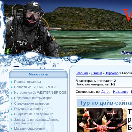
Главная
»
Статьи
»
Турбюро
» Баренц
Меню сайта
В категории материалов
:
2
Главная страница
Показано материалов
:
1-2
Новости WESTERN BRIDGE
Сортировать по
:
Дате
·
Названию
·
История клуба WESTERN BRIDGE
Портфолио инструкторов
Тур по дайв-сайта
Страхование дайверов
Обучение дайвингу
Т
Снаряжение для дайвинга
р
Заявка на погружение/Аренда
снаряжения
Б
Магазин снаряжения