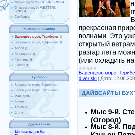
н
Форум клуба WESTERN BRIDGE
Отзывы о клубе WESTERN
п
BRIDGE
Слайдшоу
В
прекрасная приро
Категории раздела
волнами. Это уже
Баренцево море, Териберка
[2]
открытый ветрам
Баренцево море, Сафоново
[2]
Анапа
[1]
разгар лета мож
Мальдивы
[3]
(или охладить на
Тайланд
[2]
Египет
[1]
Баренцево море, Терибе
Турбюро
diver-ski
|
Дата:
12.08.20
Баренцево море, Териберка
Баренцево море, Сафоново
ДАЙВСАЙТЫ БУХ
Мальдивы
Анапа
Тайланд
Мыс 9-й. Сте
Египет
(Огород)
Друзья сайта
Мыс 8-й. По
Моноласты для Вас
Каньон Петр