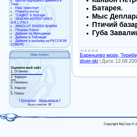
Школа подлёдного дайвинга в
Тине
Батарея.
Наш транспорт
Планета охоты
Мыс Деплара
"САДКО" в Хургаде
SEAFARI ADVENTURES
Птичий база
S.R.L.ITALY.
ABSOLUT DIVERS.SHARM
Пещеры Кэрси
Губа Завали
Дайвинг на Мальдивах
Дайвинг в Тайланде
Дайвинг и рыбалка на РУССКОМ
СЕВЕРЕ
Баренцево море, Терибе
Наш опрос
diver-ski
|
Дата:
12.08.20
Оцените мой сайт
1.
Отлично
2.
Хорошо
3.
Неплохо
4.
Ужасно
5.
Плохо
[
·
]
Результаты
Архив опросов
Всего ответов:
37
Copyright MyCorp © 